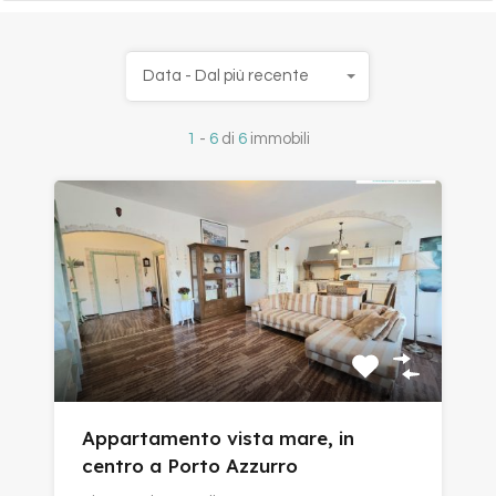
Data - Dal più recente
1
-
6
di
6
immobili
Appartamento vista mare, in
centro a Porto Azzurro