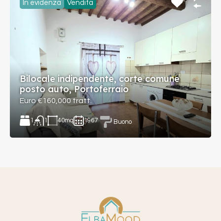
In evidenza
Vendita
Bilocale indipendente, corte comune
posto auto, Portoferraio
Euro €160,000 tratt.
1
40
mq
1967
1
Buono