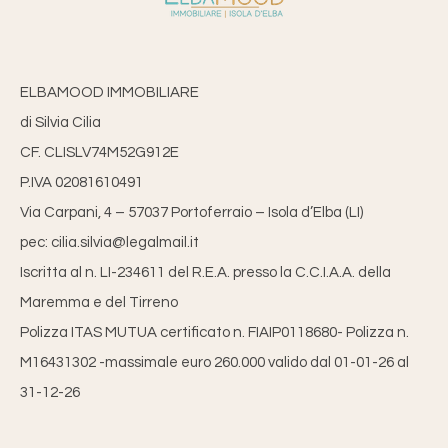
ELBAMOOD IMMOBILIARE
di Silvia Cilia
CF. CLISLV74M52G912E
P.IVA 02081610491
Via Carpani, 4 – 57037 Portoferraio – Isola d’Elba (LI)
pec: cilia.silvia@legalmail.it
Iscritta al n. LI-234611 del R.E.A. presso la C.C.I.A.A. della
Maremma e del Tirreno
Polizza ITAS MUTUA certificato n. FIAIP0118680- Polizza n.
M16431302 -massimale euro 260.000 valido dal 01-01-26 al
31-12-26