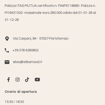
Polizza ITAS MUTUA certificato n. FIAIP0118680- Polizza n.
M16431302 -massimale euro 260.000 valido dal 01-01-26 al
31-12-26
Via Carpani, 84 - 57037 Portoferraio
+39 378 4260802
silvia@elbamood.it
Orario di apertura
15:30 / 18:30