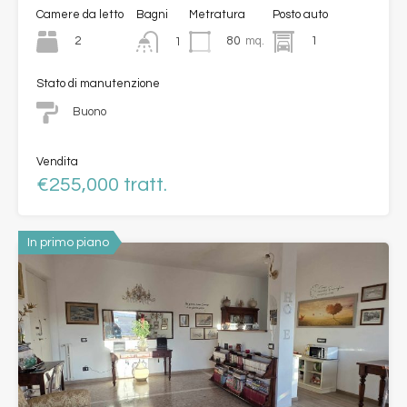
Camere da letto
Bagni
Metratura
Posto auto
2
80
mq.
1
1
Stato di manutenzione
Buono
Vendita
€255,000 tratt.
In primo piano