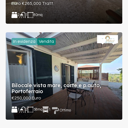
Euro €265,000 Tratt.
2
80
mq
1
In evidenza
Vendita
Bilocale vista mare, corte e p.auto,
Portoferraio
€250,000 Euro
1
58
mq
1
2
Ottimo