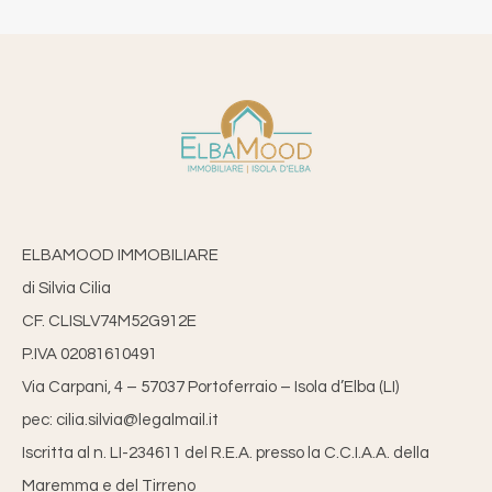
ELBAMOOD IMMOBILIARE
di Silvia Cilia
CF. CLISLV74M52G912E
P.IVA 02081610491
Via Carpani, 4 – 57037 Portoferraio – Isola d’Elba (LI)
pec: cilia.silvia@legalmail.it
Iscritta al n. LI-234611 del R.E.A. presso la C.C.I.A.A. della
Maremma e del Tirreno