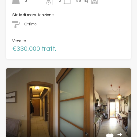
3
95
mq
1
2
Stato di manutenzione
Ottimo
Vendita
€330,000 tratt.