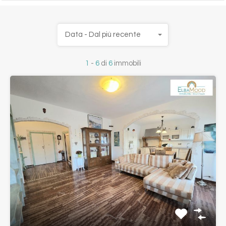
Data - Dal più recente
1
-
6
di
6
immobili