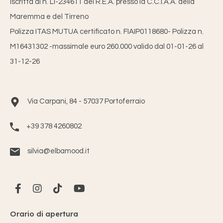
Iscritta al n. LI-234611 del R.E.A. presso la C.C.I.A.A. della
Maremma e del Tirreno
Polizza ITAS MUTUA certificato n. FIAIP0118680- Polizza n.
M16431302 -massimale euro 260.000 valido dal 01-01-26 al
31-12-26
Via Carpani, 84 - 57037 Portoferraio
+39 378 4260802
silvia@elbamood.it
Orario di apertura