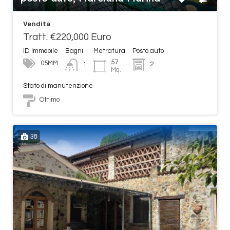
Vendita
Tratt. €220,000 Euro
ID Immobile
Bagni
Metratura
Posto auto
57
05MM
2
1
Mq.
Stato di manutenzione
Ottimo
38