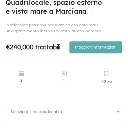
Quadrilocale, spazio esterno
Monolocale con corte
Appartamento ristrutturato,
e vista mare a Marciana
privata a Marciana Marina
corte comune, Portoferraio
In splendida posizione panoramica con vista mare,
Nel tessuto più autentico di Marciana Marina, a
In zona centrale, a pochi passi dal porto, dalle
un appartamento libero su quattro lati con ingresso
circa un chilometro dal mare, esiste una
scuole, dagli impianti sportivi e da
€240,000 trattabili
€90,000
€295,000 Trattabili
Maggiori informazioni
Maggiori informazioni
Maggiori informazioni
Camere
Camere
Bagni
Dimensione
Bagni
Bagni
Dimensione
Dimensione
2
1
2
1
1
35
70
80
mq
mq
mq
Seleziona una o più località