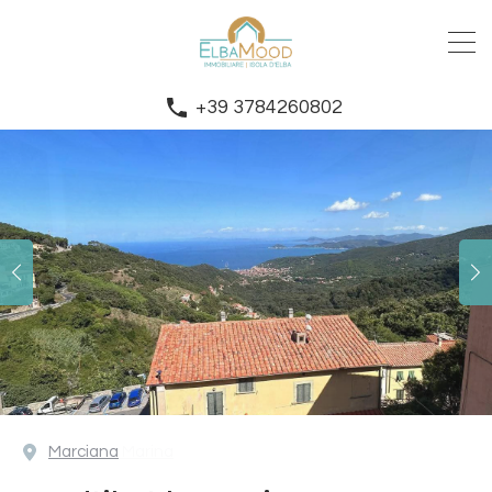
+39 3784260802
Marciana
Marciana Marina
Portoferraio