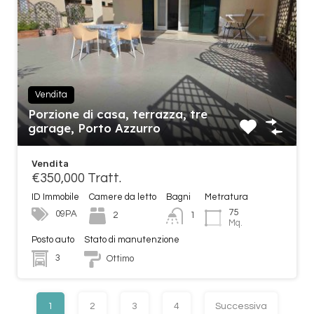
Vendita
Porzione di casa, terrazza, tre
garage, Porto Azzurro
Vendita
€350,000 Tratt.
ID Immobile
Camere da letto
Bagni
Metratura
75
09PA
2
1
Mq.
Posto auto
Stato di manutenzione
3
Ottimo
1
2
3
4
Successiva