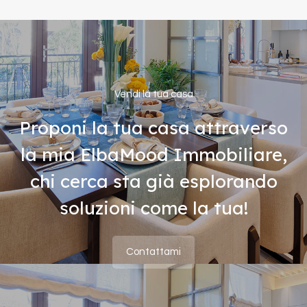
Vendi la tua casa
Proponi la tua casa attraverso
la mia ElbaMood Immobiliare,
chi cerca sta già esplorando
soluzioni come la tua!
Contattami