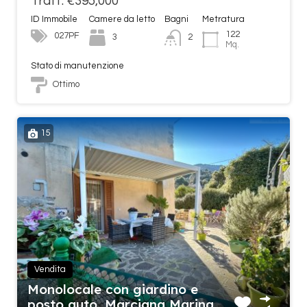
Tratt. €395,000
ID Immobile
Camere da letto
Bagni
Metratura
122
027PF
3
2
Mq.
Stato di manutenzione
Ottimo
15
Vendita
Monolocale con giardino e
posto auto, Marciana Marina