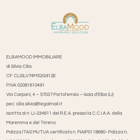
ELBAMOOD IMMOBILIARE
di Silvia Cilia
CF. CLISLV74M52G912E
P.IVA 02081610491
Via Carpani, 4 – 57037 Portoferraio – Isola d’Elba (LI)
pec: cilia.silvia@legalmail.it
Iscritta al n. LI-234611 del R.E.A. presso la C.C.I.A.A. della
Maremma e del Tirreno
Polizza ITAS MUTUA certificato n. FIAIP0118680- Polizza n.