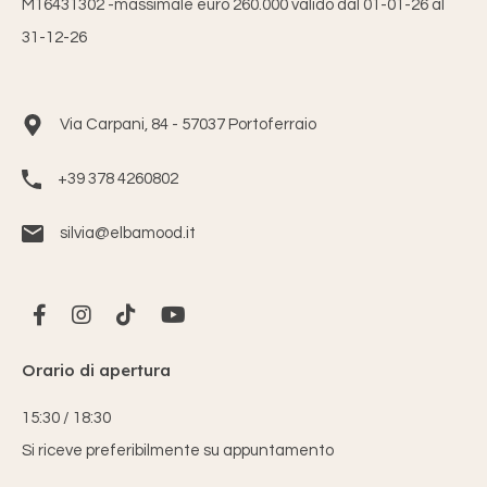
M16431302 -massimale euro 260.000 valido dal 01-01-26 al
31-12-26
Via Carpani, 84 - 57037 Portoferraio
+39 378 4260802
silvia@elbamood.it
Orario di apertura
15:30 / 18:30
Si riceve preferibilmente su appuntamento