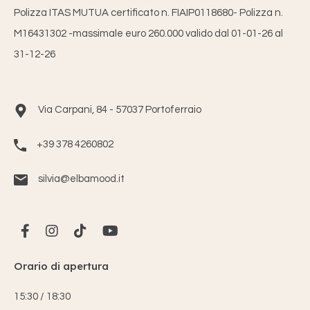
Polizza ITAS MUTUA certificato n. FIAIP0118680- Polizza n.
M16431302 -massimale euro 260.000 valido dal 01-01-26 al
31-12-26
Via Carpani, 84 - 57037 Portoferraio
+39 378 4260802
silvia@elbamood.it
Orario di apertura
15:30 / 18:30