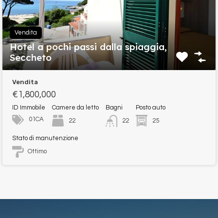
Vendita
Hotel a pochi passi dalla spiaggia,
Seccheto
Vendita
€1,800,000
ID Immobile
Camere da letto
Bagni
Posto auto
01CA
22
25
22
Stato di manutenzione
Ottimo