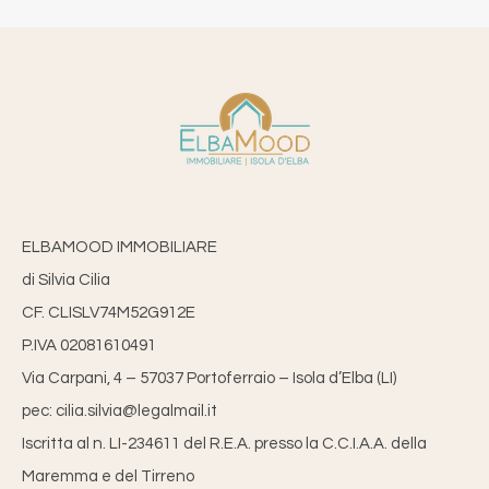
ELBAMOOD IMMOBILIARE
di Silvia Cilia
CF. CLISLV74M52G912E
P.IVA 02081610491
Via Carpani, 4 – 57037 Portoferraio – Isola d’Elba (LI)
pec: cilia.silvia@legalmail.it
Iscritta al n. LI-234611 del R.E.A. presso la C.C.I.A.A. della
Maremma e del Tirreno