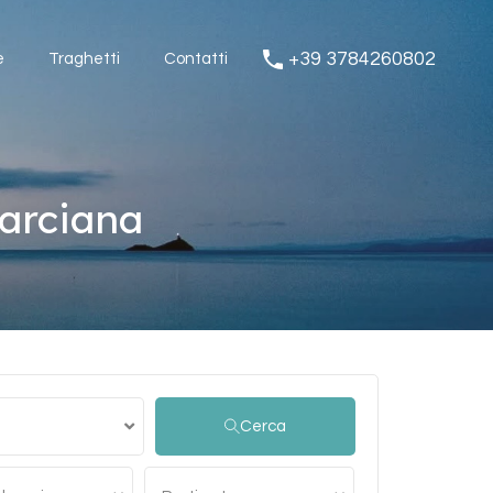
Magazine
Traghetti
Contatti
+39 3784260802
+39 3784260802
e
Traghetti
Contatti
Marciana
Cerca