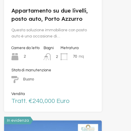
Appartamento su due livelli,
posto auto, Porto Azzurro
Questa soluzione immobiliare con posto
auto è una occasione di…
Camere da letto
Bagni
Metratura
2
70
mq
2
Stato di manutenzione
Buono
Vendita
Tratt. €240,000 Euro
In evidenza