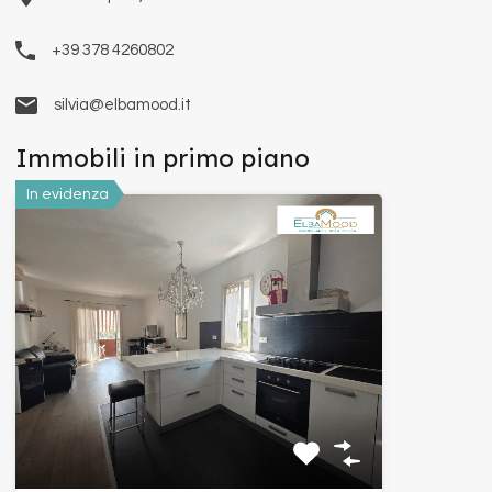
+39 378 4260802
silvia@elbamood.it
Immobili in primo piano
In evidenza