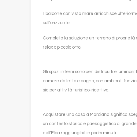
Il balcone con vista mare arricchisce ulterior
sull’orizzonte.
Completa la soluzione un terreno di proprietà 
relax o piccolo orto.
Gli spazi interni sono ben distribuiti e lumino
camere da letto e bagno, con ambienti funziona
sia per attività turistico-ricettiva.
Acquistare una casa a Marciana significa scegl
un contesto storico e paesaggistico di grande 
dell’Elba raggiungibili in pochi minuti.