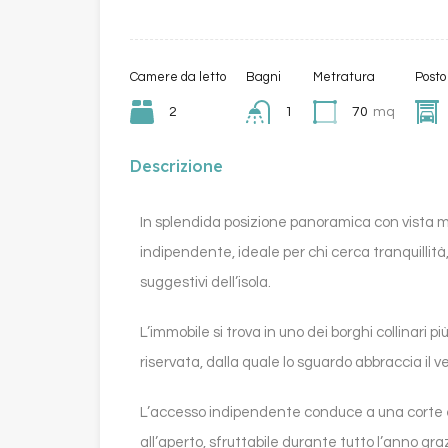
Camere da letto
Bagni
Metratura
Posto
2
1
70
mq
Descrizione
In splendida posizione panoramica con vista m
indipendente, ideale per chi cerca tranquillità, 
suggestivi dell’isola.
L’immobile si trova in uno dei borghi collinari pi
riservata, dalla quale lo sguardo abbraccia il
L’accesso indipendente conduce a una corte es
all’aperto, sfruttabile durante tutto l’anno gra