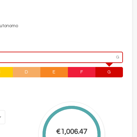
utonomo
G
C
D
E
F
G
€1,006.47