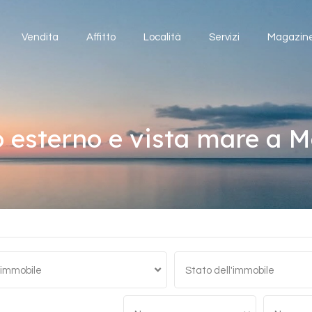
Home
Vendita
Affitto
Località
Servizi
Vendita
Affitto
Località
Servizi
Magazin
o esterno e vista mare a 
 immobile
Stato dell'immobile