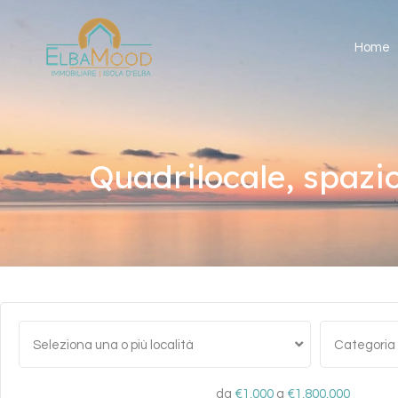
Home
Quadrilocale, spazi
Seleziona una o più località
Categoria
da
€1,000
a
€1,800,000