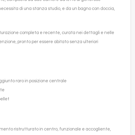
hi necessita di una stanza studio, e da un bagno con doccia,
turazione completa e recente, curata nei dettagli e nelle
tenzione, pronto per essere abitato senza ulteriori
giunto raro in posizione centrale
rte
ellet
ento ristrutturato in centro, funzionale e accogliente,