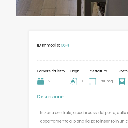
ID Immobile:
06PF
Camere da letto
Bagni
Metratura
Posto
2
1
80
mq
Descrizione
In zona centrale, a pochi passi dal porto, dalle sc
appartamento al piano rialzato inserito in un c