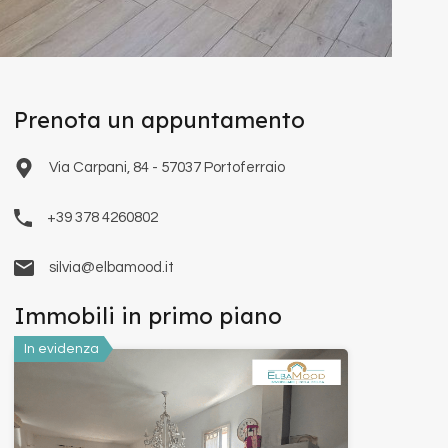
Prenota un appuntamento
Via Carpani, 84 - 57037 Portoferraio
+39 378 4260802
silvia@elbamood.it
Immobili in primo piano
In evidenza