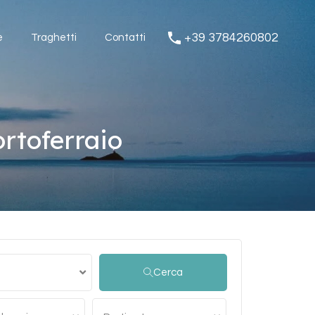
Magazine
Traghetti
Contatti
+39 3784260802
+39 3784260802
e
Traghetti
Contatti
rtoferraio
Cerca