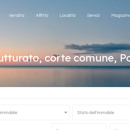
Home
Vendita
Affitto
Località
Servizi
Vendita
Affitto
Località
Servizi
Magazin
tturato, corte comune, Po
 immobile
Stato dell'immobile