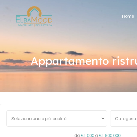
Home
Appartamento ristru
Seleziona una o più località
Categoria
da
€1,000
a
€1,800,000