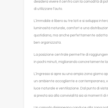
desidera vivere il centro con la comodità di 
di utilizzare l’auto.
L’immobile è libero su tre lati e si sviluppa in
luminosità naturale, comfort e una distribuzion
quotidiana, ma anche perfettamente adatta a 
ben organizzata.
La posizione centrale permette di raggiungere s
in pochi minuti, migliorando concretamente la q
L’ingresso si apre su una ampia zona giorno 
un ambiente accogliente e contemporaneo, val
luce naturale e ventilazione. Dal punto di vist
si presta sia alla convivialità sia ai momenti di 
Un comodo disimpegno conduce alla zona not