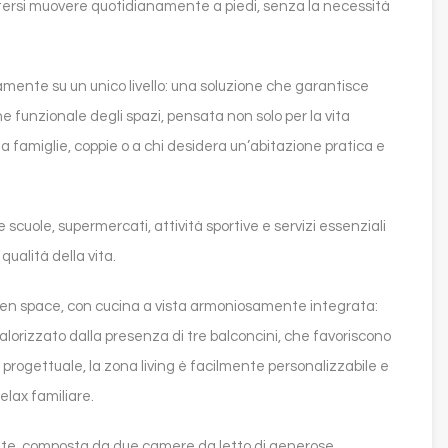
potersi muovere quotidianamente a piedi, senza la necessità
teramente su un unico livello: una soluzione che garantisce
e funzionale degli spazi, pensata non solo per la vita
famiglie, coppie o a chi desidera un’abitazione pratica e
cuole, supermercati, attività sportive e servizi essenziali
ualità della vita.
open space, con cucina a vista armoniosamente integrata:
orizzato dalla presenza di tre balconcini, che favoriscono
a progettuale, la zona living è facilmente personalizzabile e
relax familiare.
te, composta da due camere da letto di generose